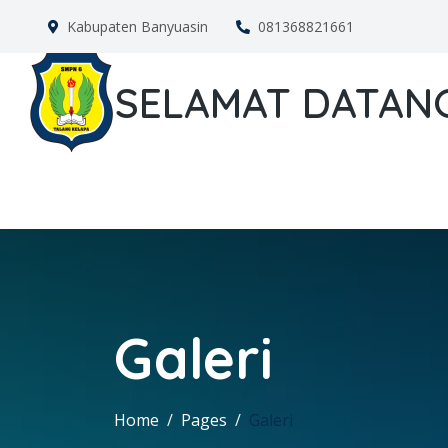
Kabupaten Banyuasin
081368821661
SELAMAT DATANG
Galeri
Home
Pages
Galeri