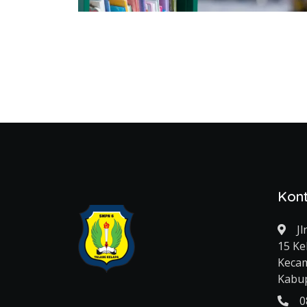
Kon
J
15 Ke
Kecam
Kabu
0