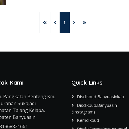
1
tak Kami
Quick Links
ln. Pangkalan Benteng Km.
Disdikbud Banyuasinkab
lurahan Sukajadi
Disdikbud.banyuasin-
atan Talang Kelapa,
(Instagram)
paten Banyuasin
Kemdikbud
81368821661
Disdik.sumselprovsumsel