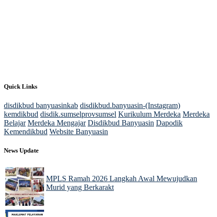
Quick Links
disdikbud banyuasinkab
disdikbud.banyuasin-(Instagram)
kemdikbud
disdik.sumselprovsumsel
Kurikulum Merdeka
Merdeka
Belajar
Merdeka Mengajar
Disdikbud Banyuasin
Dapodik
Kemendikbud
Website Banyuasin
News Update
MPLS Ramah 2026 Langkah Awal Mewujudkan
Murid yang Berkarakt
20 Jul 2026