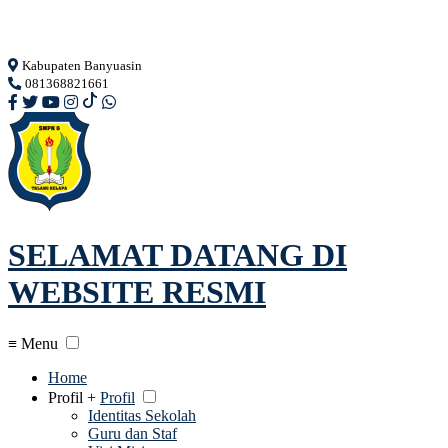
Loading...
Kabupaten Banyuasin
081368821661
SELAMAT DATANG DI
WEBSITE RESMI
≡ Menu
Home
Profil +
Profil
Identitas Sekolah
Guru dan Staf